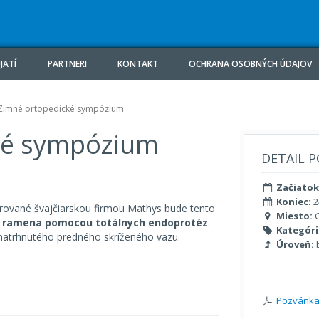
JATÍ
PARTNERI
KONTAKT
OCHRANA OSOBNÝCH ÚDAJOV
. Zimné ortopedické sympózium
cké sympózium
DETAIL P
Začiatok
Koniec:
2
orované švajčiarskou firmou Mathys bude tento
Miesto:
G
í ramena pomocou totálnych endoprotéz
.
Kategóri
natrhnutého predného skríženého väzu.
Úroveň:
b
Pozvánka