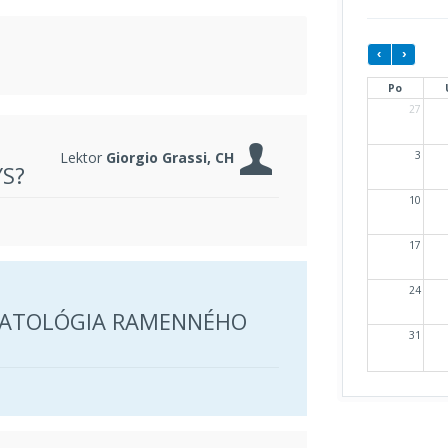
Po
27
Lektor
Giorgio Grassi, CH
3
S?
10
17
24
PATOLÓGIA RAMENNÉHO
31