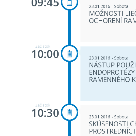
09:45
23.01.2016 - Sobota
MOŽNOSTI LIE
OCHORENÍ RA
Začiatok
10:00
23.01.2016 - Sobota
NÁSTUP POUŽI
ENDOPROTÉZY 
RAMENNÉHO K
Začiatok
10:30
23.01.2016 - Sobota
SKÚSENOSTI C
PROSTREDNÍC