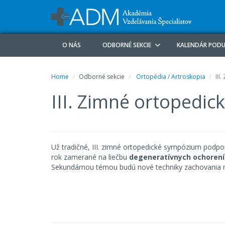
O NÁS
ODBORNÉ SEKCIE
KALENDÁR PODU
Home
Odborné sekcie
Ortopédia / Artroskopia
III
III. Zimné ortopedi
Už tradičné, III. zimné ortopedické sympózium podp
rok zamerané na liečbu
degeneratívnych ochoren
Sekundárnou témou budú nové techniky zachovania 