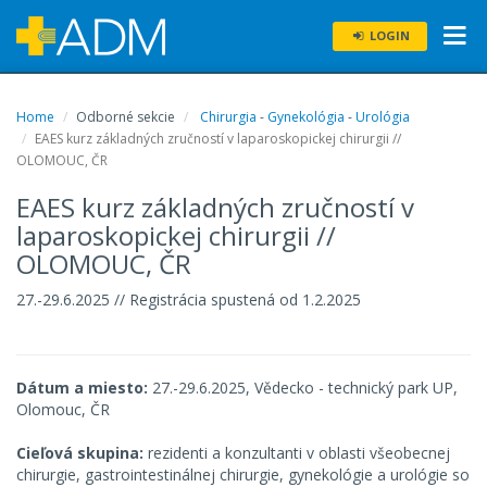
LOGIN
Home
Odborné sekcie
Chirurgia
-
Gynekológia
-
Urológia
EAES kurz základných zručností v laparoskopickej chirurgii //
OLOMOUC, ČR
EAES kurz základných zručností v
laparoskopickej chirurgii //
OLOMOUC, ČR
27.-29.6.2025 // Registrácia spustená od 1.2.2025
Dátum a miesto:
27.-29.6.2025, Vědecko - technický park UP,
Olomouc, ČR
Cieľová skupina:
rezidenti a konzultanti v oblasti všeobecnej
chirurgie, gastrointestinálnej chirurgie, gynekológie a urológie so