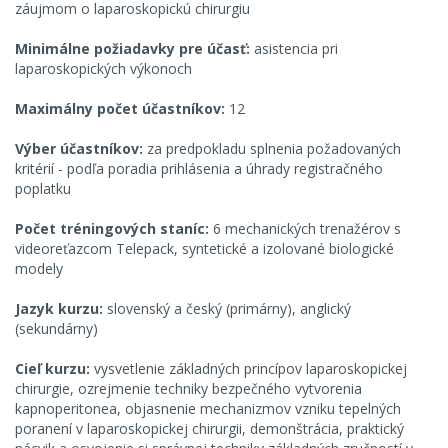
záujmom o laparoskopickú chirurgiu
Minimálne požiadavky pre účasť:
asistencia pri
laparoskopických výkonoch
Maximálny počet účastníkov:
12
Výber účastníkov:
za predpokladu splnenia požadovaných
kritérií - podľa poradia prihlásenia a úhrady registračného
poplatku
Počet tréningových staníc:
6 mechanických trenažérov s
videoreťazcom Telepack, syntetické a izolované biologické
modely
Jazyk kurzu:
slovenský a český (primárny), anglický
(sekundárny)
Cieľ kurzu:
vysvetlenie základných princípov laparoskopickej
chirurgie, ozrejmenie techniky bezpečného vytvorenia
kapnoperitonea, objasnenie mechanizmov vzniku tepelných
poranení v laparoskopickej chirurgii, demonštrácia, praktický