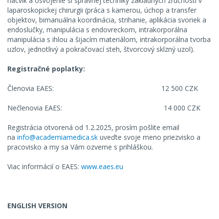
nácvik a osvojenie si správnej techniky základných zručností v
laparoskopickej chirurgii (práca s kamerou, úchop a transfer
objektov, bimanuálna koordinácia, strihanie, aplikácia svoriek a
endoslučky, manipulácia s endovreckom, intrakorporálna
manipulácia s ihlou a šijacím materiálom, intrakorporálna tvorba
uzlov, jednotlivý a pokračovací steh, štvorcový sklzný uzol).
Registračné poplatky:
Členovia EAES: 12 500 CZK
Nečlenovia EAES: 14 000 CZK
Registrácia otvorená od 1.2.2025, prosím pošlite email
na
info@academiamedica.sk
uveďte svoje meno priezvisko a
pracovisko a my sa Vám ozveme s prihláškou.
Viac informácií o EAES:
ww
w.eaes.eu
ENGLISH VERSION