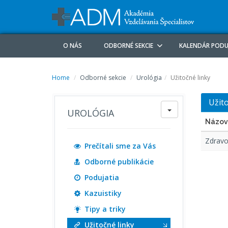
O NÁS
ODBORNÉ SEKCIE
KALENDÁR PODU
Home
Odborné sekcie
Urológia
Užitočné linky
Užit
UROLÓGIA
Zdravo
Prečítali sme za Vás
Odborné publikácie
Podujatia
Kazuistiky
Tipy a triky
Užitočné linky