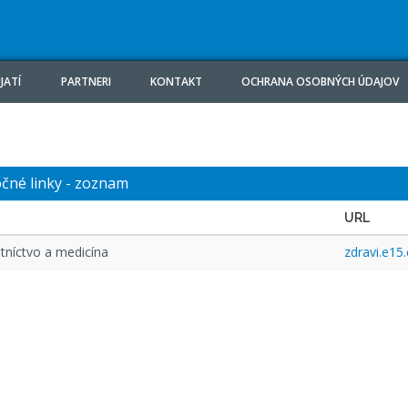
JATÍ
PARTNERI
KONTAKT
OCHRANA OSOBNÝCH ÚDAJOV
očné linky - zoznam
tníctvo a medicína
zdravi.e15.